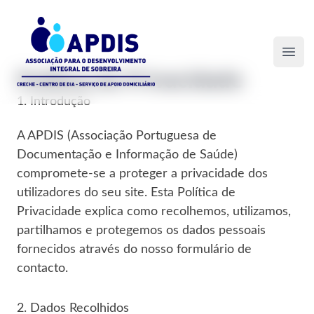
Associação Para o Desenvolvimento Integral de Sobreir
Ope
Política de Privacidade
1. Introdução
A APDIS (Associação Portuguesa de
Documentação e Informação de Saúde)
compromete-se a proteger a privacidade dos
utilizadores do seu site. Esta Política de
Privacidade explica como recolhemos, utilizamos,
partilhamos e protegemos os dados pessoais
fornecidos através do nosso formulário de
contacto.
2. Dados Recolhidos